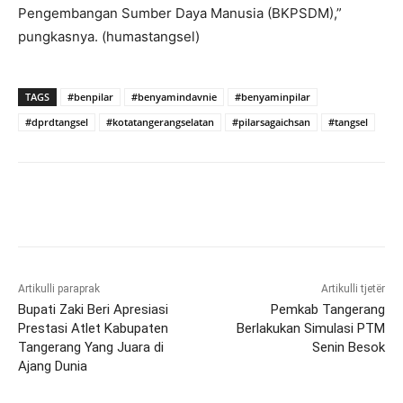
Pengembangan Sumber Daya Manusia (BKPSDM),”
pungkasnya. (humastangsel)
TAGS
#benpilar
#benyamindavnie
#benyaminpilar
#dprdtangsel
#kotatangerangselatan
#pilarsagaichsan
#tangsel
Artikulli paraprak
Artikulli tjetër
Bupati Zaki Beri Apresiasi
Pemkab Tangerang
Prestasi Atlet Kabupaten
Berlakukan Simulasi PTM
Tangerang Yang Juara di
Senin Besok
Ajang Dunia