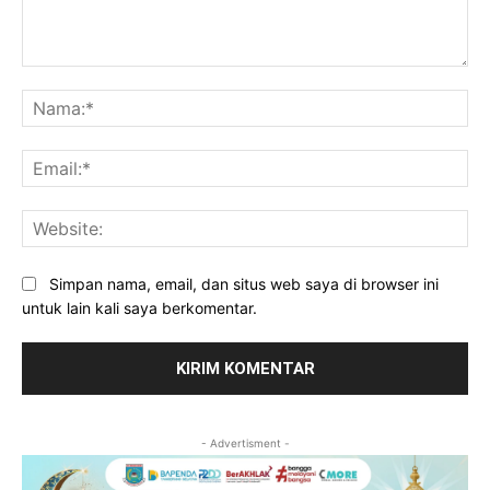
Komentar:
Na
Ema
Web
Simpan nama, email, dan situs web saya di browser ini
untuk lain kali saya berkomentar.
- Advertisment -