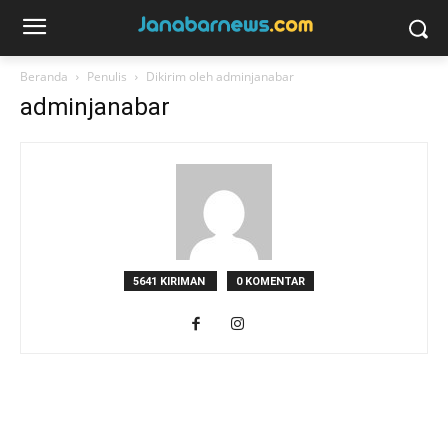
Beranda
Penulis
Dikirim oleh adminjanabar
adminjanabar
5641 KIRIMAN
0 KOMENTAR