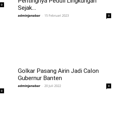
Pentingnya Peduli Lingkungan
0
Sejak...
adminjanabar
-
15 Februari 2023
0
Golkar Pasang Airin Jadi Calon
Gubernur Banten
adminjanabar
-
20 Juli 2022
0
0