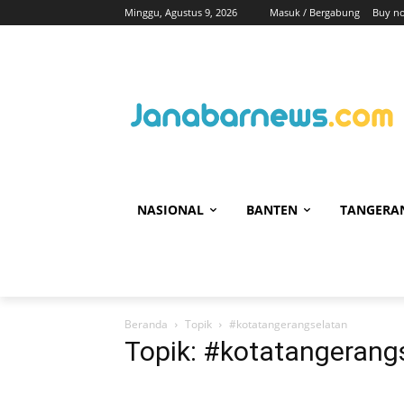
Minggu, Agustus 9, 2026
Masuk / Bergabung
Buy n
NASIONAL
BANTEN
TANGERA
Beranda
Topik
#kotatangerangselatan
Topik: #kotatangerang