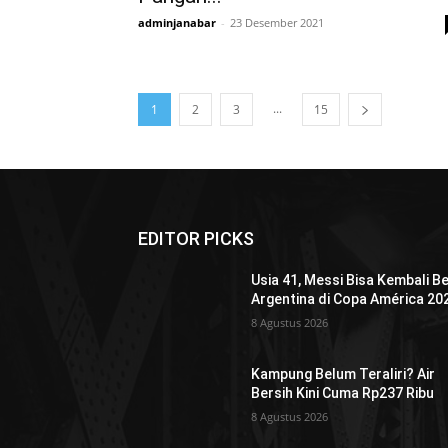
adminjanabar
-
23 Desember 2021
...
1
2
3
15
EDITOR PICKS
Usia 41, Messi Bisa Kembali B
Argentina di Copa América 20
8 Agustus 2026
Kampung Belum Teraliri? Air
Bersih Kini Cuma Rp237 Ribu
8 Agustus 2026