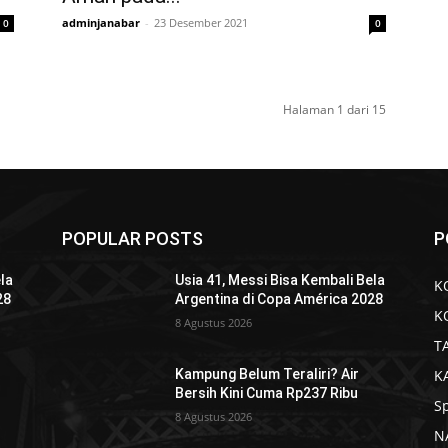
adminjanabar
-
23 Desember 2021
0
0
Halaman 1 dari 15
POPULAR POSTS
P
ela
Usia 41, Messi Bisa Kembali Bela
K
28
Argentina di Copa América 2028
K
8 Agustus 2026
T
K
Kampung Belum Teraliri? Air
Bersih Kini Cuma Rp237 Ribu
S
8 Agustus 2026
N