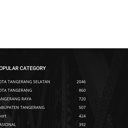
OPULAR CATEGORY
OTA TANGERANG SELATAN
2046
OTA TANGERANG
860
ANGERANG RAYA
720
ABUPATEN TANGERANG
507
port
424
ASIONAL
392