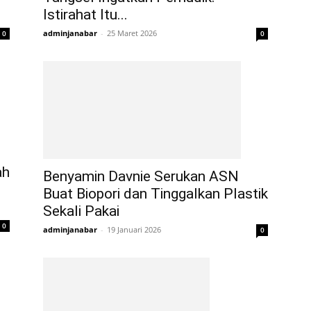
Istirahat Itu...
adminjanabar
-
25 Maret 2026
0
0
ah
Benyamin Davnie Serukan ASN
Buat Biopori dan Tinggalkan Plastik
Sekali Pakai
0
adminjanabar
-
19 Januari 2026
0