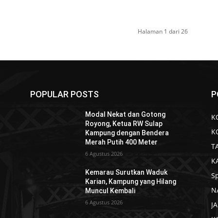
Halaman 1 dari 26
POPULAR POSTS
P
Modal Nekat dan Gotong
K
Royong, Ketua RW Sulap
K
Kampung dengan Bendera
Merah Putih 400 Meter
T
6 Agustus 2026
K
Kemarau Surutkan Waduk
S
Karian, Kampung yang Hilang
N
Muncul Kembali
6 Agustus 2026
J