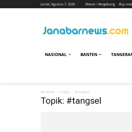
Jumat, Agustus 7, 2026
Masuk / Bergabung
Buy now
NASIONAL
BANTEN
TANGERA
Beranda
Topik
#tangsel
Topik: #tangsel