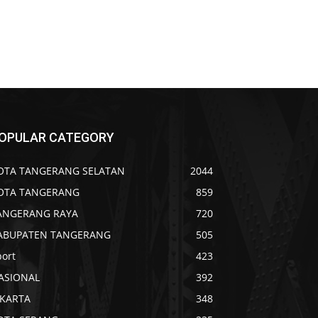
OPULAR CATEGORY
OTA TANGERANG SELATAN
2044
OTA TANGERANG
859
ANGERANG RAYA
720
ABUPATEN TANGERANG
505
port
423
ASIONAL
392
AKARTA
348