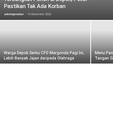
Pastikan Tak Ada Korban
adminjanabar
-
16 Desember 2025
Warga Depok Serbu CFD Margonda Pagi Ini,
Menu Pang
Lebih Banyak Jajan daripada Olahraga
Tangan S