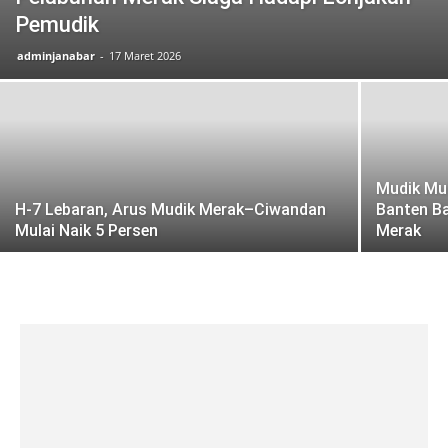
Pemudik
adminjanabar
-
17 Maret 2026
Mudik Mul
H-7 Lebaran, Arus Mudik Merak–Ciwandan
Banten Ba
Mulai Naik 5 Persen
Merak