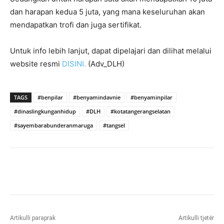
dan harapan kedua 5 juta, yang mana keseluruhan akan
mendapatkan trofi dan juga sertifikat.
Untuk info lebih lanjut, dapat dipelajari dan dilihat melalui
website resmi
DISINI.
(Adv_DLH)
TAGS
#benpilar
#benyamindavnie
#benyaminpilar
#dinaslingkunganhidup
#DLH
#kotatangerangselatan
#sayembarabunderanmaruga
#tangsel
Artikulli paraprak
Artikulli tjetër