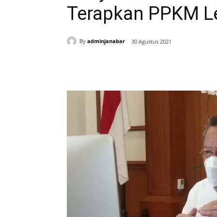
Terapkan PPKM Le
By
adminjanabar
30 Agustus 2021
Bagikan