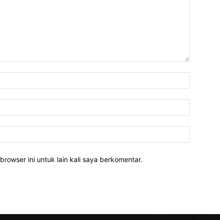
Nama:*
Email:*
Website:
rowser ini untuk lain kali saya berkomentar.