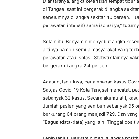
Diantaranya, angka keterisian tempat tidur
di Tangsel saat ini bergerak di angka sekit
sebelumnya di angka sekitar 40 persen. “Un
perawatan intensif) sama isolasi ya,” tuturny
Selain itu, Benyamin menyebut angka kese
artinya hampir semua masyarakat yang terk
perawatan atau isolasi. Statistik lainnya yak
bergerak di angka 2,4 persen.
Adapun, lanjutnya, penambahan kasus Covid
Satgas Covid-19 Kota Tangsel mencatat, pa
sebanyak 32 kasus. Secara akumulatif, kasu
Jumlah pasien yang sembuh sebanyak 95 or
berkurang 64 orang menjadi 729. Dan yang
“Bagus (data-data) yang lain. Tinggal positiv
Lebih lanjut, Benyamin menilai angka posit