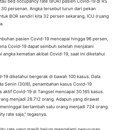
 atau bed occupancy rate (BOR) pasien Covid-19 di RS
ar 30 persenan. Angka tersebut turun dari pekan
tuk BOR sendiri kita 32 persen sekarang, ICU (ruang
a.
mbuhan pasien Covid-19 mencapai hingga 96 persen,
ena Covid-19 dapat sembuh setelah menjalani
ni angka kematian akibat Covid-19, saat ini diketahui
-19 diketahui bergerak di bawah 100 kasus. Data
da Senin (30/8), penambahan kasus Covid-19
s aktif Covid-19 di Tangsel mencapai 30.165 kasus.
ang menjadi 28.712 orang. Adapun yang dirawat
 meninggal bertambah satu orang menjadi 724 orang.
ity rate saja,” tegasnya.
ivity rate yang masih belum mengalami penurunan