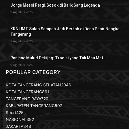
Jorge Messi Pergi, Sosok di Balik Sang Legenda
9 Agustus 2026
KKN UMT Sulap Sampah Jadi Berkah di Desa Pasir Nangka
Tangerang
9 Agustus 2026
Panjang Mulud Pekijing: Tradisi yang Tak Mau Mati
9 Agustus 2026
POPULAR CATEGORY
KOTA TANGERANG SELATAN
2046
KOTA TANGERANG
861
TANGERANG RAYA
720
KABUPATEN TANGERANG
507
Sport
425
NASIONAL
392
JAKARTA
348