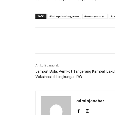
TAGS
#kabupatentangerang
#maesyalrasyid
#p
Bagikan
Artikulli paraprak
Jemput Bola, Pemkot Tangerang Kembali Laku
Vaksinasi di Lingkungan RW
adminjanabar