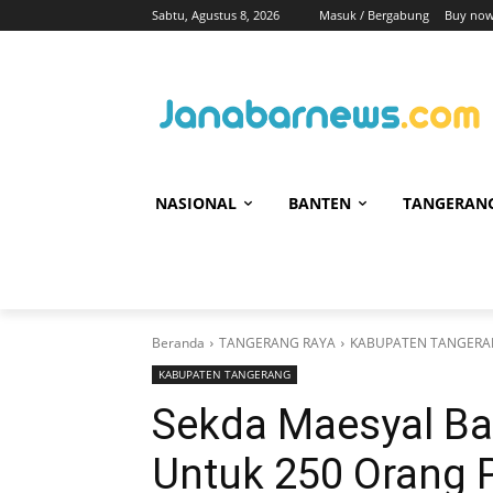
Sabtu, Agustus 8, 2026
Masuk / Bergabung
Buy now
NASIONAL
BANTEN
TANGERAN
Beranda
TANGERANG RAYA
KABUPATEN TANGER
KABUPATEN TANGERANG
Sekda Maesyal Ba
Untuk 250 Orang 