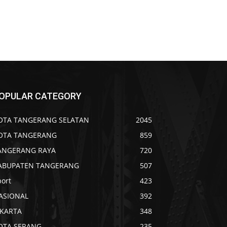
OPULAR CATEGORY
OTA TANGERANG SELATAN
2045
OTA TANGERANG
859
ANGERANG RAYA
720
ABUPATEN TANGERANG
507
port
423
ASIONAL
392
AKARTA
348
OTA SERANG
235