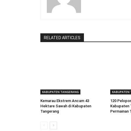
RELATED ARTICLES
KABUPATEN TANGERANG
KABUPATEN
Kemarau Ekstrem Ancam 43
120 Pelopor
Hektare Sawah di Kabupaten
Kabupaten 
Tangerang
Permainan T