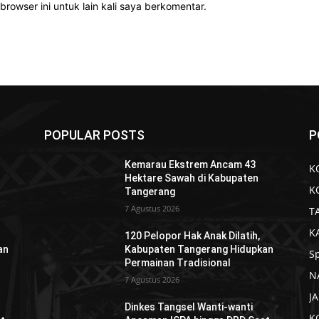
rowser ini untuk lain kali saya berkomentar.
POPULAR POSTS
P
Kemarau Ekstrem Ancam 43
K
Hektare Sawah di Kabupaten
K
Tangerang
7 Agustus 2026
T
K
120 Pelopor Hak Anak Dilatih,
an
Kabupaten Tangerang Hidupkan
S
Permainan Tradisional
N
7 Agustus 2026
J
Dinkes Tangsel Wanti-wanti
K