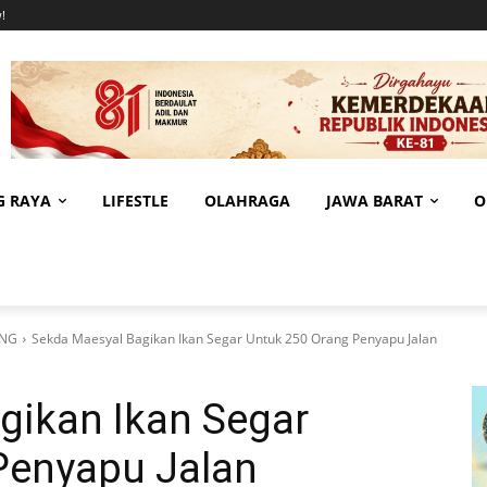
!
G RAYA
LIFESTLE
OLAHRAGA
JAWA BARAT
O
ANG
Sekda Maesyal Bagikan Ikan Segar Untuk 250 Orang Penyapu Jalan
gikan Ikan Segar
Penyapu Jalan