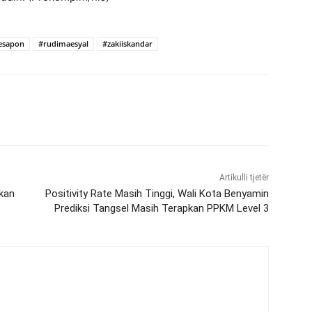
esapon
#rudimaesyal
#zakiiskandar
Artikulli tjetër
kan
Positivity Rate Masih Tinggi, Wali Kota Benyamin
Prediksi Tangsel Masih Terapkan PPKM Level 3