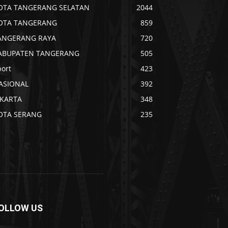
OTA TANGERANG SELATAN
2044
OTA TANGERANG
859
ANGERANG RAYA
720
ABUPATEN TANGERANG
505
port
423
ASIONAL
392
AKARTA
348
OTA SERANG
235
OLLOW US