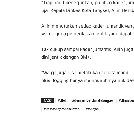
“Tiap hari (menerjunkan) puluhan kader juma
ujar Kepala Dinkes Kota Tangsel, Allin Hend
Allin menuturkan setiap kader jumantik ya
warga guna pemeriksaan jentik yang dapa
Tak cukup sampai kader jumantik, Allin ju
dini jentik dengan 3M+.
“Warga juga bisa melakukan secara mandiri 
plus, fogging hanya membunuh nyamuk dew
TAGS
#dbd
#demamberdarahdangue
#dinaske
#kotatangerangselatan
#tangsel