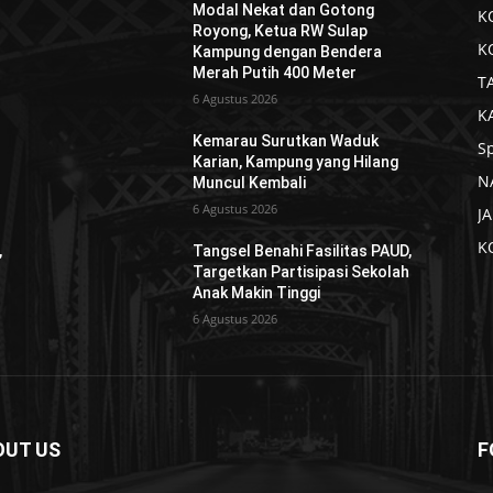
Modal Nekat dan Gotong
K
Royong, Ketua RW Sulap
K
Kampung dengan Bendera
Merah Putih 400 Meter
T
6 Agustus 2026
K
Kemarau Surutkan Waduk
S
Karian, Kampung yang Hilang
N
Muncul Kembali
6 Agustus 2026
J
K
,
Tangsel Benahi Fasilitas PAUD,
h
Targetkan Partisipasi Sekolah
Anak Makin Tinggi
6 Agustus 2026
OUT US
F