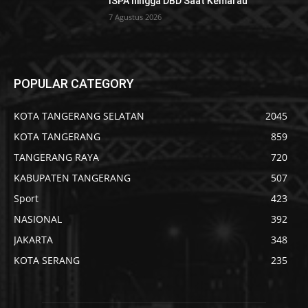
ISPA hingga DBD Saat Kemarau
7 Agustus 2026
POPULAR CATEGORY
KOTA TANGERANG SELATAN
2045
KOTA TANGERANG
859
TANGERANG RAYA
720
KABUPATEN TANGERANG
507
Sport
423
NASIONAL
392
JAKARTA
348
KOTA SERANG
235