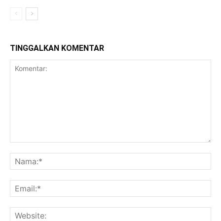
TINGGALKAN KOMENTAR
Komentar:
Na
Ema
Web