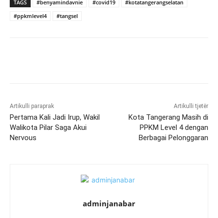
TAGS
#benyamindavnie
#covid19
#kotatangerangselatan
#ppkmlevel4
#tangsel
Artikulli paraprak
Artikulli tjetër
Pertama Kali Jadi Irup, Wakil
Kota Tangerang Masih di
Walikota Pilar Saga Akui
PPKM Level 4 dengan
Nervous
Berbagai Pelonggaran
adminjanabar