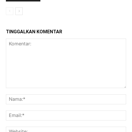
TINGGALKAN KOMENTAR
Komentar:
Na
Ema
Web