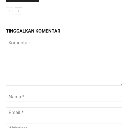
TINGGALKAN KOMENTAR
Komentar:
Na
Ema
Web