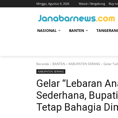
Minggu, Agustus 9, 2026
Masuk / Bergabung
Buy n
NASIONAL
BANTEN
TANGERAN
Beranda
BANTEN
KABUPATEN SERANG
Gelar “Le
KABUPATEN SERANG
Gelar “Lebaran An
Sederhana, Bupati
Tetap Bahagia D