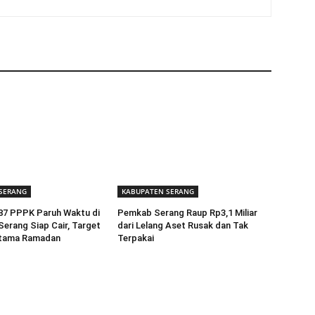
SERANG
KABUPATEN SERANG
587 PPPK Paruh Waktu di
Pemkab Serang Raup Rp3,1 Miliar
erang Siap Cair, Target
dari Lelang Aset Rusak dan Tak
rtama Ramadan
Terpakai