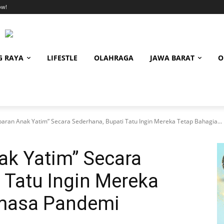
ow!
G RAYA
LIFESTLE
OLAHRAGA
JAWA BARAT
O
baran Anak Yatim” Secara Sederhana, Bupati Tatu Ingin Mereka Tetap Bahagia...
ak Yatim” Secara
 Tatu Ingin Mereka
imasa Pandemi