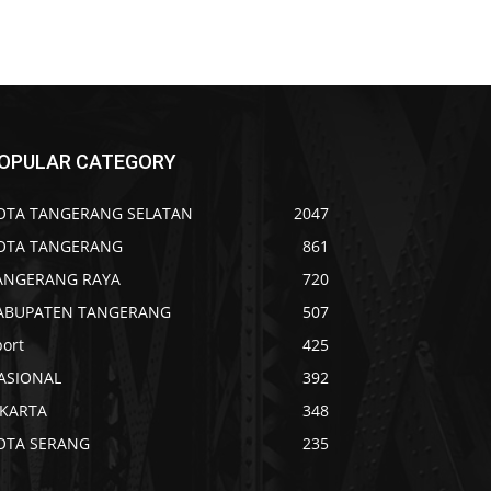
OPULAR CATEGORY
OTA TANGERANG SELATAN
2047
OTA TANGERANG
861
ANGERANG RAYA
720
ABUPATEN TANGERANG
507
port
425
ASIONAL
392
AKARTA
348
OTA SERANG
235