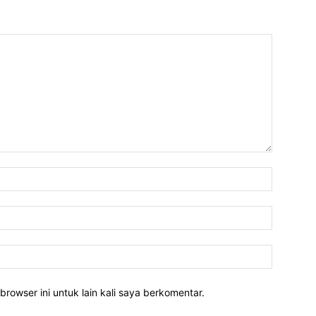
Nama:*
Email:*
Website:
rowser ini untuk lain kali saya berkomentar.