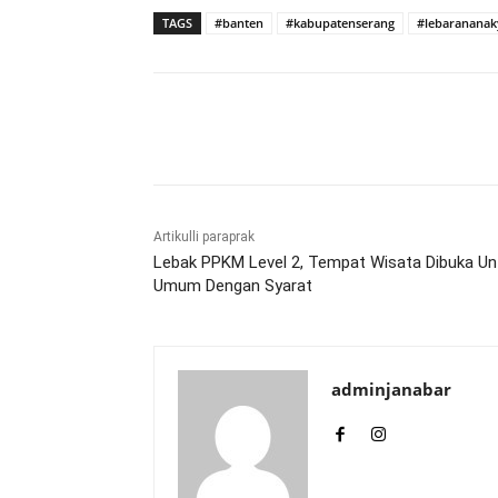
TAGS
#banten
#kabupatenserang
#lebarananak
Bagikan
Artikulli paraprak
Lebak PPKM Level 2, Tempat Wisata Dibuka Un
Umum Dengan Syarat
adminjanabar