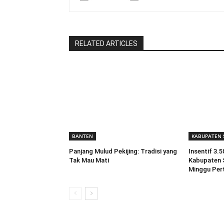
RELATED ARTICLES
BANTEN
KABUPATEN 
Panjang Mulud Pekijing: Tradisi yang
Insentif 3.
Tak Mau Mati
Kabupaten S
Minggu Pe