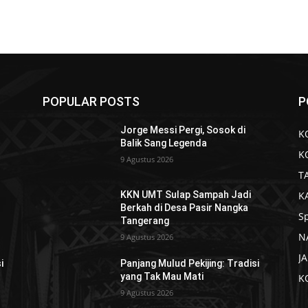
POPULAR POSTS
P
Jorge Messi Pergi, Sosok di
K
Balik Sang Legenda
K
9 Agustus 2026
T
K
KKN UMT Sulap Sampah Jadi
Berkah di Desa Pasir Nangka
S
Tangerang
N
9 Agustus 2026
J
i
Panjang Mulud Pekijing: Tradisi
yang Tak Mau Mati
K
9 Agustus 2026