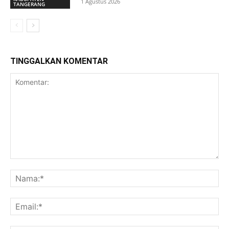
1 Agustus 2026
TANGERANG
TINGGALKAN KOMENTAR
Komentar:
Na
Ema