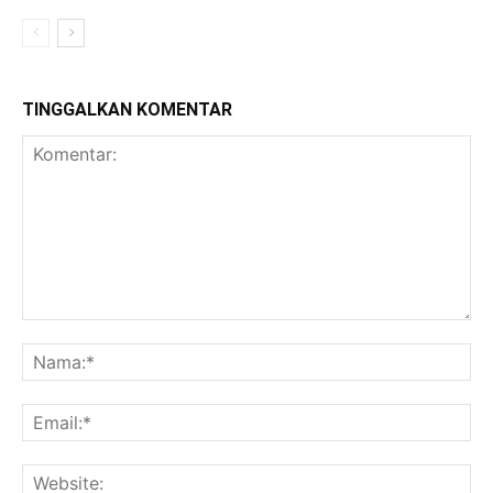
TINGGALKAN KOMENTAR
Komentar:
Na
Ema
Web