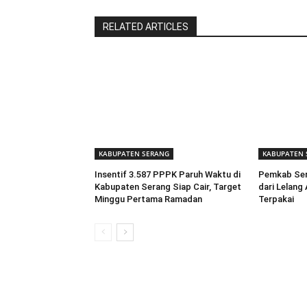
RELATED ARTICLES
KABUPATEN SERANG
KABUPATEN 
Insentif 3.587 PPPK Paruh Waktu di
Pemkab Sera
Kabupaten Serang Siap Cair, Target
dari Lelang
Minggu Pertama Ramadan
Terpakai