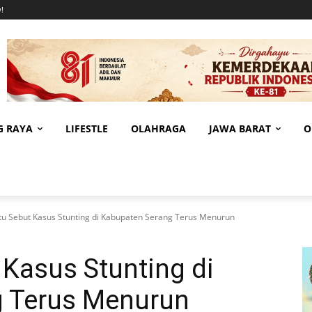
!
G RAYA
LIFESTLE
OLAHRAGA
JAWA BARAT
O
tu Sebut Kasus Stunting di Kabupaten Serang Terus Menurun
 Kasus Stunting di
g Terus Menurun