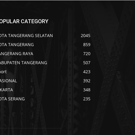
OPULAR CATEGORY
OTA TANGERANG SELATAN
2045
OTA TANGERANG
859
ANGERANG RAYA
720
ABUPATEN TANGERANG
507
port
423
ASIONAL
392
AKARTA
348
OTA SERANG
235