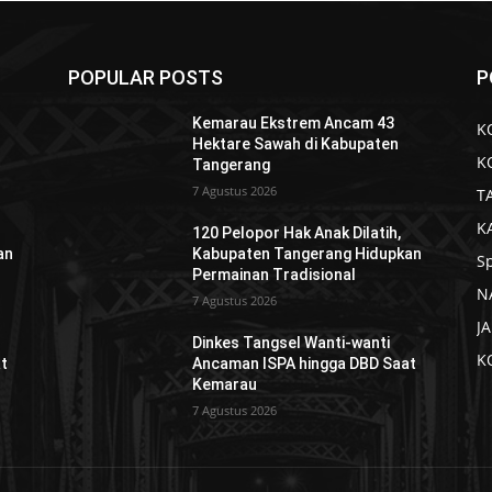
POPULAR POSTS
P
Kemarau Ekstrem Ancam 43
K
Hektare Sawah di Kabupaten
K
Tangerang
7 Agustus 2026
T
K
120 Pelopor Hak Anak Dilatih,
an
Kabupaten Tangerang Hidupkan
S
Permainan Tradisional
N
7 Agustus 2026
J
Dinkes Tangsel Wanti-wanti
K
t
Ancaman ISPA hingga DBD Saat
Kemarau
7 Agustus 2026