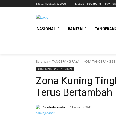
Sabtu, Agustus 8, 2026
Masuk / Bergabung
Buy now
NASIONAL
BANTEN
TANGERAN
Beranda
TANGERANG RAYA
KOTA TANGERANG SE
KOTA TANGERANG SELATAN
Zona Kuning Tingk
Terus Bertambah
By
adminjanabar
27 Agustus 2021