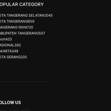
OPULAR CATEGORY
OTA TANGERANG SELATAN
2045
OTA TANGERANG
859
ANGERANG RAYA
720
ABUPATEN TANGERANG
507
port
423
ASIONAL
392
AKARTA
348
OTA SERANG
235
OLLOW US