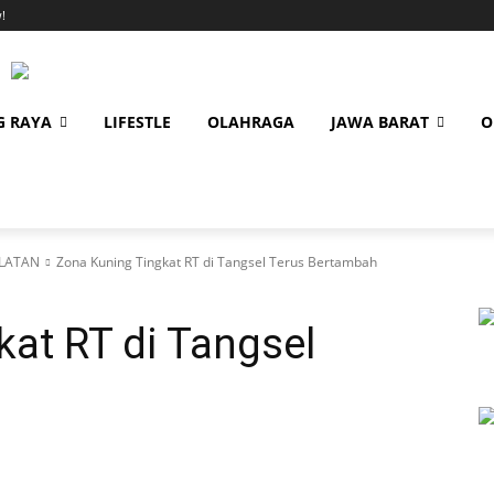
!
G RAYA
LIFESTLE
OLAHRAGA
JAWA BARAT
O
LATAN
Zona Kuning Tingkat RT di Tangsel Terus Bertambah
at RT di Tangsel