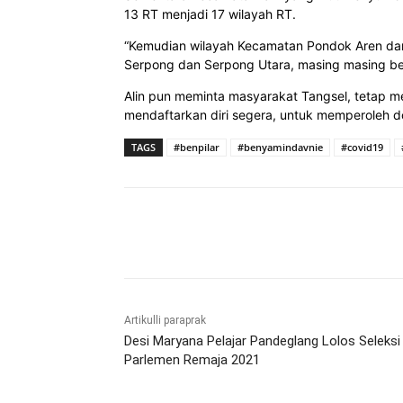
13 RT menjadi 17 wilayah RT.
“Kemudian wilayah Kecamatan Pondok Aren dari
Serpong dan Serpong Utara, masing masing bert
Alin pun meminta masyarakat Tangsel, tetap m
mendaftarkan diri segera, untuk memperoleh do
TAGS
#benpilar
#benyamindavnie
#covid19
Bagikan
Artikulli paraprak
Desi Maryana Pelajar Pandeglang Lolos Seleksi
Parlemen Remaja 2021