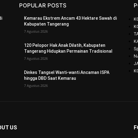
POPULAR POSTS
P
i
Kemarau Ekstrem Ancam 43 Hektare Sawah di
K
Kabupaten Tangerang
K
7 Agustus 2026
T
K
120 Pelopor Hak Anak Dilatih, Kabupaten
S
Tangerang Hidupkan Permainan Tradisional
N
7 Agustus 2026
J
K
Dinkes Tangsel Wanti-wanti Ancaman ISPA
hingga DBD Saat Kemarau
7 Agustus 2026
OUT US
F