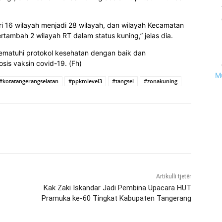
 16 wilayah menjadi 28 wilayah, dan wilayah Kecamatan
ambah 2 wilayah RT dalam status kuning,” jelas dia.
ematuhi protokol kesehatan dengan baik dan
sis vaksin covid-19. (Fh)
M
#kotatangerangselatan
#ppkmlevel3
#tangsel
#zonakuning
Artikulli tjetër
Kak Zaki Iskandar Jadi Pembina Upacara HUT
Pramuka ke-60 Tingkat Kabupaten Tangerang