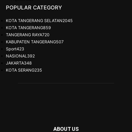
POPULAR CATEGORY
KOTA TANGERANG SELATAN
2045
KOTA TANGERANG
859
TANGERANG RAYA
720
KABUPATEN TANGERANG
507
Sport
423
NASIONAL
392
JAKARTA
348
KOTA SERANG
235
ABOUT US