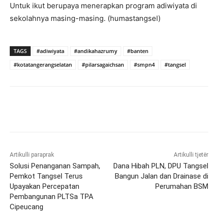
Untuk ikut berupaya menerapkan program adiwiyata di
sekolahnya masing-masing. (humastangsel)
TAGS
#adiwiyata
#andikahazrumy
#banten
#kotatangerangselatan
#pilarsagaichsan
#smpn4
#tangsel
Artikulli paraprak
Artikulli tjetër
Solusi Penanganan Sampah,
Dana Hibah PLN, DPU Tangsel
Pemkot Tangsel Terus
Bangun Jalan dan Drainase di
Upayakan Percepatan
Perumahan BSM
Pembangunan PLTSa TPA
Cipeucang