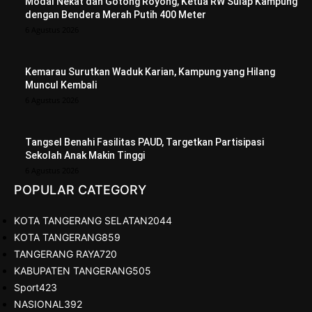
Modal Nekat dan Gotong Royong, Ketua RW Sulap Kampung
dengan Bendera Merah Putih 400 Meter
6 Agustus 2026
Kemarau Surutkan Waduk Karian, Kampung yang Hilang
Muncul Kembali
6 Agustus 2026
Tangsel Benahi Fasilitas PAUD, Targetkan Partisipasi
Sekolah Anak Makin Tinggi
6 Agustus 2026
POPULAR CATEGORY
KOTA TANGERANG SELATAN
2044
KOTA TANGERANG
859
TANGERANG RAYA
720
KABUPATEN TANGERANG
505
Sport
423
NASIONAL
392