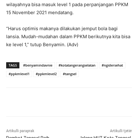
wilayahnya bisa masuk level 1 pada perpanjangan PPKM
15 November 2021 mendatang.
“Harus optimis makanya dilakukan jemput bola bagi
lansia. Mudah-mudahan dalam PPKM berikutnya kita bisa
ke level 1,” tutup Benyamin. (Adv)
TAGS
#benyamindavnie
#kotatangerangselatan
#ngidersehat
#ppkmlevel1
#ppkmlevel2
#tangsel
Artikulli paraprak
Artikulli tjetër