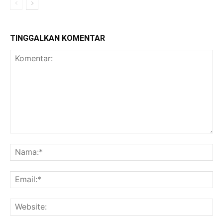
TINGGALKAN KOMENTAR
Komentar:
Na
Ema
Web