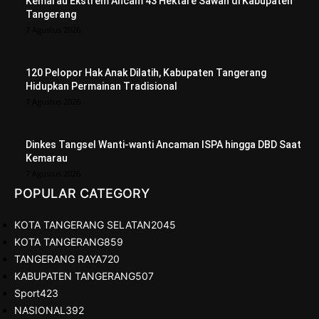
Kemarau Ekstrem Ancam 43 Hektare Sawah di Kabupaten
Tangerang
7 Agustus 2026
120 Pelopor Hak Anak Dilatih, Kabupaten Tangerang
Hidupkan Permainan Tradisional
7 Agustus 2026
Dinkes Tangsel Wanti-wanti Ancaman ISPA hingga DBD Saat
Kemarau
7 Agustus 2026
POPULAR CATEGORY
KOTA TANGERANG SELATAN
2045
KOTA TANGERANG
859
TANGERANG RAYA
720
KABUPATEN TANGERANG
507
Sport
423
NASIONAL
392