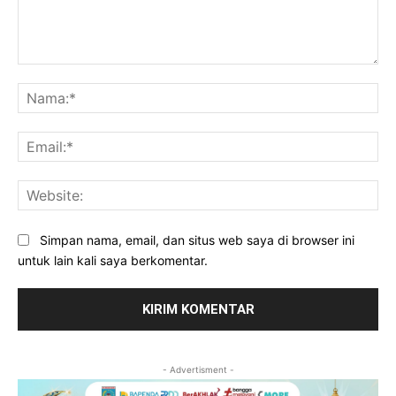
Komentar:
Na
Ema
Web
Simpan nama, email, dan situs web saya di browser ini
untuk lain kali saya berkomentar.
- Advertisment -