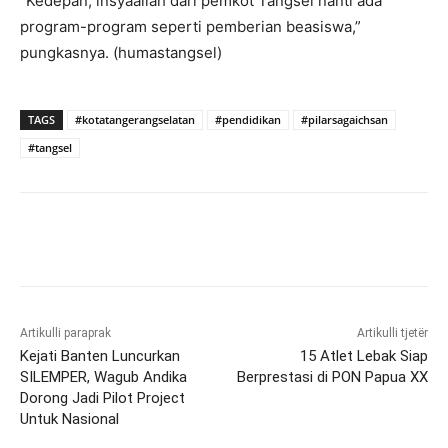
“Kedepan, insyaallah dari pemkot Tangsel nanti ada
program-program seperti pemberian beasiswa,”
pungkasnya. (humastangsel)
TAGS
#kotatangerangselatan
#pendidikan
#pilarsagaichsan
#tangsel
Artikulli paraprak
Artikulli tjetër
Kejati Banten Luncurkan
15 Atlet Lebak Siap
SILEMPER, Wagub Andika
Berprestasi di PON Papua XX
Dorong Jadi Pilot Project
Untuk Nasional