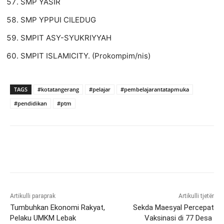
SMP YASIR
SMP YPPUI CILEDUG
SMPIT ASY-SYUKRIYYAH
SMPIT ISLAMICITY. (Prokompim/nis)
TAGS
#kotatangerang
#pelajar
#pembelajarantatapmuka
#pendidikan
#ptm
Artikulli paraprak
Artikulli tjetër
Tumbuhkan Ekonomi Rakyat,
Sekda Maesyal Percepat
Pelaku UMKM Lebak
Vaksinasi di 77 Desa