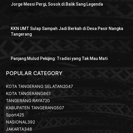
Jorge Messi Pergi, Sosok di Balik Sang Legenda
9 Agustus 2026
KKN UMT Sulap Sampah Jadi Berkah di Desa Pasir Nangka
Tangerang
9 Agustus 2026
Panjang Mulud Pekijing: Tradisi yang Tak Mau Mati
9 Agustus 2026
POPULAR CATEGORY
KOTA TANGERANG SELATAN
2047
KOTA TANGERANG
861
TANGERANG RAYA
720
KABUPATEN TANGERANG
507
Sport
425
NASIONAL
392
JAKARTA
348