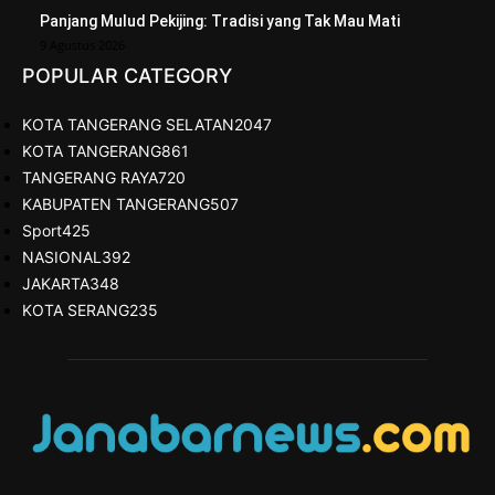
Panjang Mulud Pekijing: Tradisi yang Tak Mau Mati
9 Agustus 2026
POPULAR CATEGORY
KOTA TANGERANG SELATAN
2047
KOTA TANGERANG
861
TANGERANG RAYA
720
KABUPATEN TANGERANG
507
Sport
425
NASIONAL
392
JAKARTA
348
KOTA SERANG
235