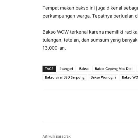
Tempat makan bakso ini juga dikenal sebaga
perkampungan warga. Tepatnya berjualan di 
Bakso WOW terkenal karena memiliki racika
tulangan, tetelan, dan sumsum yang banyak 
13.000-an.
TAGS
#tangsel
Bakso
Bakso Gepeng Mas Didi
Bakso viral BSD Serpong
Bakso Wonogiri
Bakso W
Bagikan
Artikulli paraprak