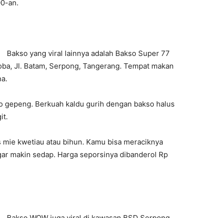
00-an.
Bakso yang viral lainnya adalah Bakso Super 77
oba, Jl. Batam, Serpong, Tangerang. Tempat makan
a.
kso gepeng. Berkuah kaldu gurih dengan bakso halus
it.
s mie kwetiau atau bihun. Kamu bisa meraciknya
ar makin sedap. Harga seporsinya dibanderol Rp
Bakso WOW juga viral di kawasan BSD Serpong.