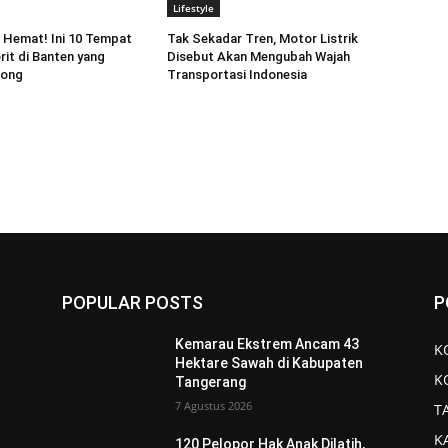
Lifestyle
 Hemat! Ini 10 Tempat
Tak Sekadar Tren, Motor Listrik
rit di Banten yang
Disebut Akan Mengubah Wajah
tong
Transportasi Indonesia
POPULAR POSTS
P
Kemarau Ekstrem Ancam 43
K
Hektare Sawah di Kabupaten
K
Tangerang
7 Agustus 2026
T
K
120 Pelopor Hak Anak Dilatih,