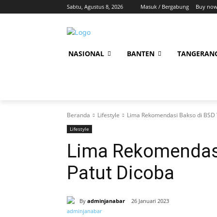
Sabtu, Agustus 8, 2026
Masuk / Bergabung
Buy now
NASIONAL
BANTEN
TANGERAN
Beranda
Lifestyle
Lima Rekomendasi Bakso di BSD 
Lifestyle
Lima Rekomendas
Patut Dicoba
By
adminjanabar
26 Januari 2023