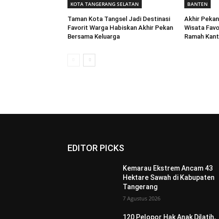
KOTA TANGERANG SELATAN
BANTEN
Taman Kota Tangsel Jadi Destinasi
Akhir Pekan
Favorit Warga Habiskan Akhir Pekan
Wisata Favo
Bersama Keluarga
Ramah Kan
EDITOR PICKS
Kemarau Ekstrem Ancam 43
Hektare Sawah di Kabupaten
Tangerang
7 Agustus 2026
120 Pelopor Hak Anak Dilatih,