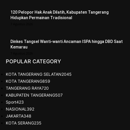
120 Pelopor Hak Anak Dilatih, Kabupaten Tangerang
Hidupkan Permainan Tradisional
7 Agustus 2026
Dinkes Tangsel Wanti-wanti Ancaman ISPA hingga DBD Saat
Kemarau
7 Agustus 2026
POPULAR CATEGORY
KOTA TANGERANG SELATAN
2045
KOTA TANGERANG
859
TANGERANG RAYA
720
KABUPATEN TANGERANG
507
Sport
423
NASIONAL
392
JAKARTA
348
KOTA SERANG
235