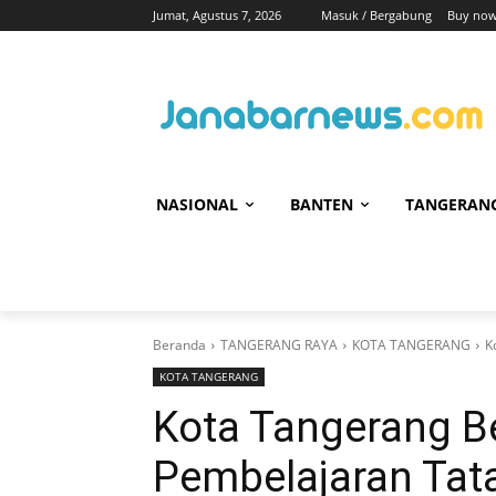
Jumat, Agustus 7, 2026
Masuk / Bergabung
Buy now
NASIONAL
BANTEN
TANGERAN
Beranda
TANGERANG RAYA
KOTA TANGERANG
K
KOTA TANGERANG
Kota Tangerang B
Pembelajaran Tat