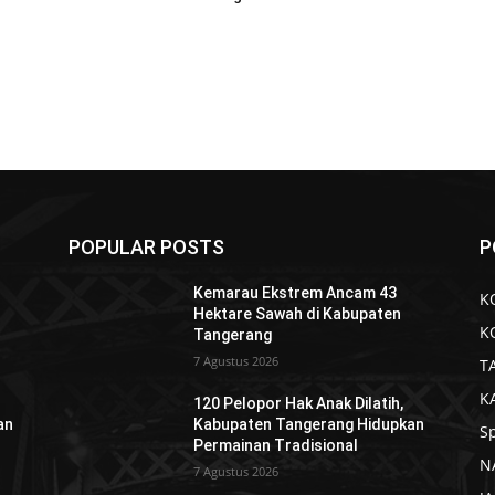
POPULAR POSTS
P
Kemarau Ekstrem Ancam 43
K
Hektare Sawah di Kabupaten
K
Tangerang
7 Agustus 2026
T
K
120 Pelopor Hak Anak Dilatih,
an
Kabupaten Tangerang Hidupkan
S
Permainan Tradisional
N
7 Agustus 2026