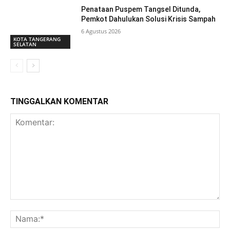
Penataan Puspem Tangsel Ditunda,
Pemkot Dahulukan Solusi Krisis Sampah
6 Agustus 2026
KOTA TANGERANG
SELATAN
TINGGALKAN KOMENTAR
Komentar:
Na