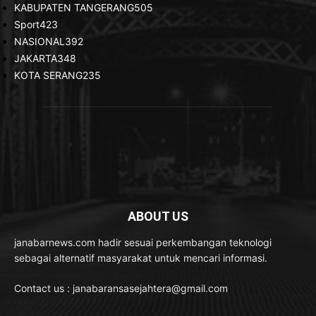
KABUPATEN TANGERANG
505
Sport
423
NASIONAL
392
JAKARTA
348
KOTA SERANG
235
ABOUT US
janabarnews.com hadir sesuai perkembangan teknologi
sebagai alternatif masyarakat untuk mencari informasi.
Contact us : janabaransasejahtera@gmail.com