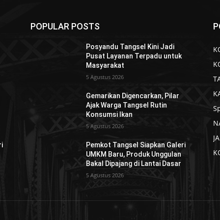
POPULAR POSTS
P
Posyandu Tangsel Kini Jadi
K
Pusat Layanan Terpadu untuk
K
Masyarakat
5 Agustus 2026
T
K
Gemarikan Digencarkan, Pilar
Ajak Warga Tangsel Rutin
S
Konsumsi Ikan
N
5 Agustus 2026
J
i
Pemkot Tangsel Siapkan Galeri
K
UMKM Baru, Produk Unggulan
Bakal Dipajang di Lantai Dasar
5 Agustus 2026