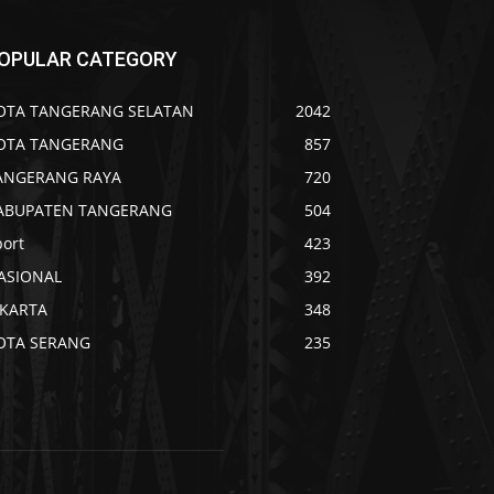
OPULAR CATEGORY
OTA TANGERANG SELATAN
2042
OTA TANGERANG
857
ANGERANG RAYA
720
ABUPATEN TANGERANG
504
port
423
ASIONAL
392
AKARTA
348
OTA SERANG
235