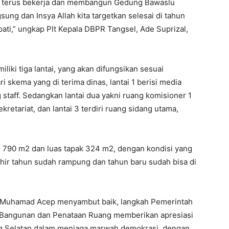
ga), terus bekerja dan membangun Gedung Bawaslu
ng dan Insya Allah kita targetkan selesai di tahun
pati,” ungkap Plt Kepala DBPR Tangsel, Ade Suprizal,
iki tiga lantai, yang akan difungsikan sesuai
 skema yang di terima dinas, lantai 1 berisi media
 staff. Sedangkan lantai dua yakni ruang komisioner 1
kretariat, dan lantai 3 terdiri ruang sidang utama,
n 790 m2 dan luas tapak 324 m2, dengan kondisi yang
khir tahun sudah rampung dan tahun baru sudah bisa di
l, Muhamad Acep menyambut baik, langkah Pemerintah
s Bangunan dan Penataan Ruang memberikan apresiasi
ng Selatan dalam menjaga marwah demokrasi, dengan