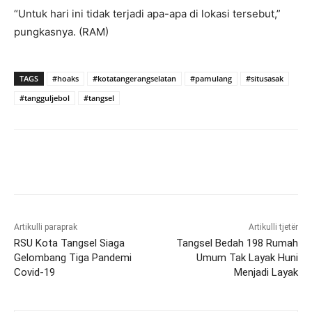
“Untuk hari ini tidak terjadi apa-apa di lokasi tersebut,”
pungkasnya. (RAM)
TAGS
#hoaks
#kotatangerangselatan
#pamulang
#situsasak
#tangguljebol
#tangsel
Artikulli paraprak
Artikulli tjetër
RSU Kota Tangsel Siaga
Tangsel Bedah 198 Rumah
Gelombang Tiga Pandemi
Umum Tak Layak Huni
Covid-19
Menjadi Layak