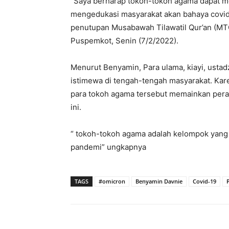
“Saya berharap tokoh-tokoh agama dapat m
mengedukasi masyarakat akan bahaya covid
penutupan Musabawah Tilawatil Qur’an (MTQ
Puspemkot, Senin (7/2/2022).
Menurut Benyamin, Para ulama, kiayi, ustad
istimewa di tengah-tengah masyarakat. Kar
para tokoh agama tersebut memainkan peran
ini.
“ tokoh-tokoh agama adalah kelompok yang 
pandemi” ungkapnya
TAGS
#omicron
Benyamin Davnie
Covid-19