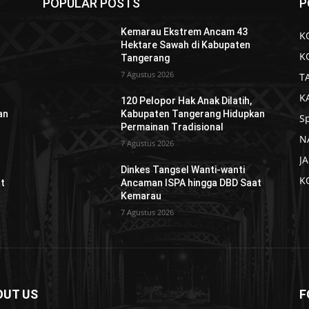
POPULAR POSTS
P
Kemarau Ekstrem Ancam 43
K
Hektare Sawah di Kabupaten
K
Tangerang
7 Agustus 2026
T
K
120 Pelopor Hak Anak Dilatih,
an
Kabupaten Tangerang Hidupkan
S
Permainan Tradisional
N
7 Agustus 2026
J
Dinkes Tangsel Wanti-wanti
K
t
Ancaman ISPA hingga DBD Saat
Kemarau
7 Agustus 2026
OUT US
F