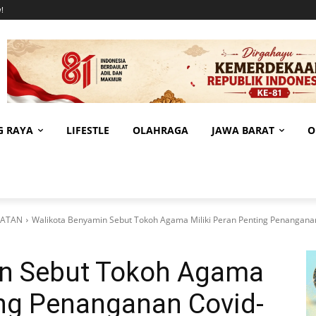
!
G RAYA
LIFESTLE
OLAHRAGA
JAWA BARAT
O
LATAN
Walikota Benyamin Sebut Tokoh Agama Miliki Peran Penting Penangana
in Sebut Tokoh Agama
ing Penanganan Covid-