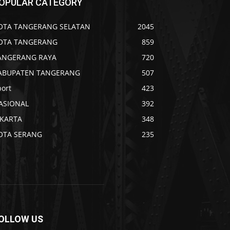
OPULAR CATEGORY
OTA TANGERANG SELATAN
2045
OTA TANGERANG
859
ANGERANG RAYA
720
ABUPATEN TANGERANG
507
port
423
ASIONAL
392
AKARTA
348
OTA SERANG
235
OLLOW US