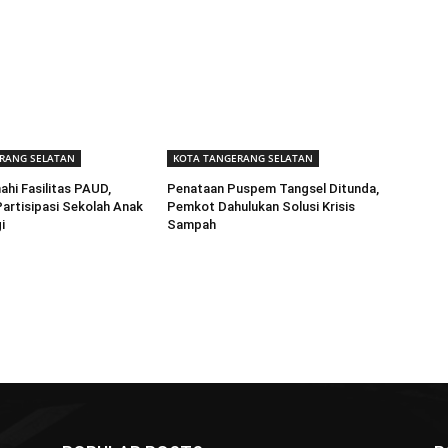
RANG SELATAN
KOTA TANGERANG SELATAN
ahi Fasilitas PAUD,
Penataan Puspem Tangsel Ditunda,
artisipasi Sekolah Anak
Pemkot Dahulukan Solusi Krisis
i
Sampah