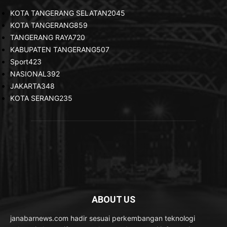
KOTA TANGERANG SELATAN
2045
KOTA TANGERANG
859
TANGERANG RAYA
720
KABUPATEN TANGERANG
507
Sport
423
NASIONAL
392
JAKARTA
348
KOTA SERANG
235
ABOUT US
janabarnews.com hadir sesuai perkembangan teknologi