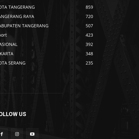
OTA TANGERANG
859
ANGERANG RAYA
720
ABUPATEN TANGERANG
507
port
423
ASIONAL
392
AKARTA
348
OTA SERANG
235
OLLOW US