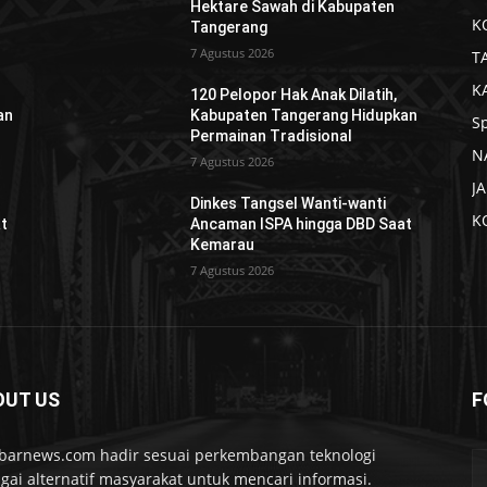
Hektare Sawah di Kabupaten
K
Tangerang
7 Agustus 2026
T
K
120 Pelopor Hak Anak Dilatih,
an
Kabupaten Tangerang Hidupkan
S
Permainan Tradisional
N
7 Agustus 2026
J
Dinkes Tangsel Wanti-wanti
K
t
Ancaman ISPA hingga DBD Saat
Kemarau
7 Agustus 2026
OUT US
F
barnews.com hadir sesuai perkembangan teknologi
gai alternatif masyarakat untuk mencari informasi.