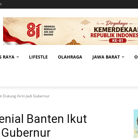
!
G RAYA
LIFESTLE
OLAHRAGA
JAWA BARAT
O
ut Dukung Airin Jadi Gubernur
enial Banten Ikut
 Gubernur