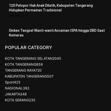
120 Pelopor Hak Anak Dilatih, Kabupaten Tangerang
Hidupkan Permainan Tradisional
7 Agustus 2026
Dinkes Tangsel Wanti-wanti Ancaman ISPA hingga DBD Saat
Kemarau
7 Agustus 2026
POPULAR CATEGORY
KOTA TANGERANG SELATAN
2045
KOTA TANGERANG
859
TANGERANG RAYA
720
KABUPATEN TANGERANG
507
Sport
423
NASIONAL
392
JAKARTA
348
KOTA SERANG
235