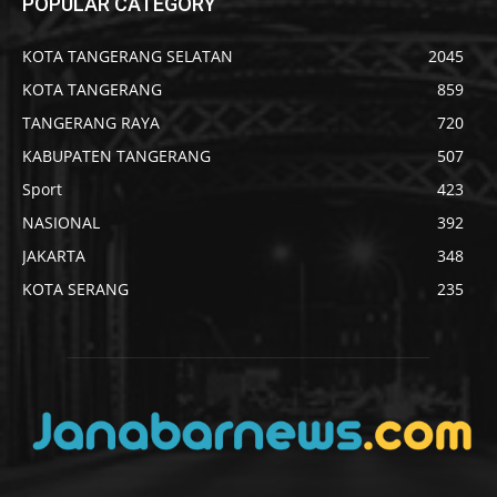
POPULAR CATEGORY
KOTA TANGERANG SELATAN
2045
KOTA TANGERANG
859
TANGERANG RAYA
720
KABUPATEN TANGERANG
507
Sport
423
NASIONAL
392
JAKARTA
348
KOTA SERANG
235