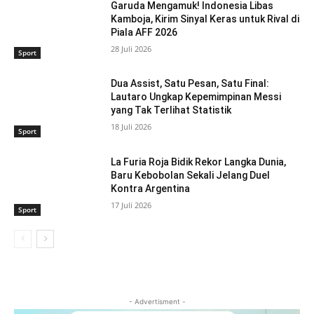
Garuda Mengamuk! Indonesia Libas
Kamboja, Kirim Sinyal Keras untuk Rival di
Piala AFF 2026
28 Juli 2026
Sport
Dua Assist, Satu Pesan, Satu Final:
Lautaro Ungkap Kepemimpinan Messi
yang Tak Terlihat Statistik
18 Juli 2026
Sport
La Furia Roja Bidik Rekor Langka Dunia,
Baru Kebobolan Sekali Jelang Duel
Kontra Argentina
17 Juli 2026
Sport
- Advertisment -