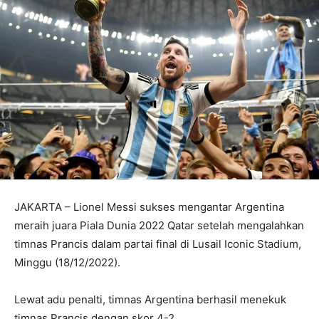
JAKARTA – Lionel Messi sukses mengantar Argentina
meraih juara Piala Dunia 2022 Qatar setelah mengalahkan
timnas Prancis dalam partai final di Lusail Iconic Stadium,
Minggu (18/12/2022).
Lewat adu penalti, timnas Argentina berhasil menekuk
timnas Prancis dengan skor 4-2.