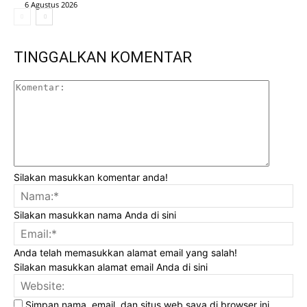
6 Agustus 2026
TINGGALKAN KOMENTAR
Komenta
Silakan masukkan komentar anda!
Na
Silakan masukkan nama Anda di sini
Ema
Anda telah memasukkan alamat email yang salah!
Silakan masukkan alamat email Anda di sini
Web
Simpan nama, email, dan situs web saya di browser ini