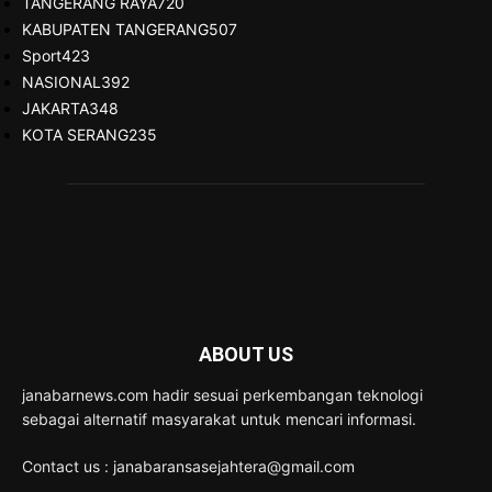
TANGERANG RAYA
720
KABUPATEN TANGERANG
507
Sport
423
NASIONAL
392
JAKARTA
348
KOTA SERANG
235
ABOUT US
janabarnews.com hadir sesuai perkembangan teknologi
sebagai alternatif masyarakat untuk mencari informasi.
Contact us : janabaransasejahtera@gmail.com