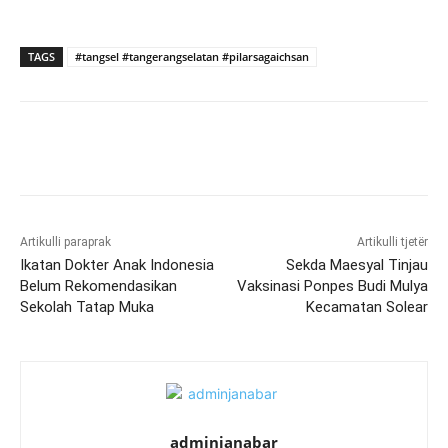
TAGS
#tangsel #tangerangselatan #pilarsagaichsan
Artikulli paraprak
Artikulli tjetër
Ikatan Dokter Anak Indonesia
Sekda Maesyal Tinjau
Belum Rekomendasikan
Vaksinasi Ponpes Budi Mulya
Sekolah Tatap Muka
Kecamatan Solear
adminjanabar