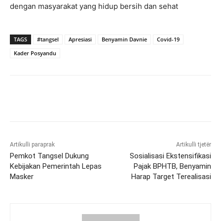
dengan masyarakat yang hidup bersih dan sehat
TAGS
#tangsel
Apresiasi
Benyamin Davnie
Covid-19
Kader Posyandu
Artikulli paraprak
Artikulli tjetër
Pemkot Tangsel Dukung
Sosialisasi Ekstensifikasi
Kebijakan Pemerintah Lepas
Pajak BPHTB, Benyamin
Masker
Harap Target Terealisasi