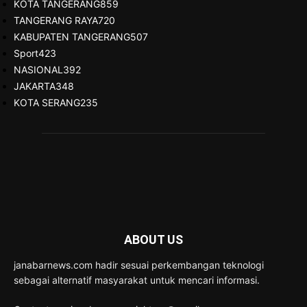
KOTA TANGERANG
859
TANGERANG RAYA
720
KABUPATEN TANGERANG
507
Sport
423
NASIONAL
392
JAKARTA
348
KOTA SERANG
235
ABOUT US
janabarnews.com hadir sesuai perkembangan teknologi
sebagai alternatif masyarakat untuk mencari informasi.