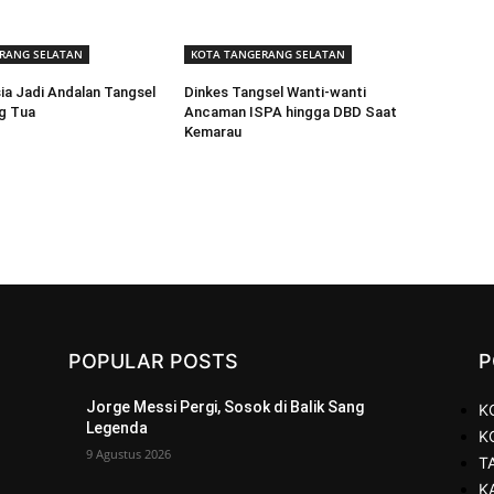
RANG SELATAN
KOTA TANGERANG SELATAN
ia Jadi Andalan Tangsel
Dinkes Tangsel Wanti-wanti
g Tua
Ancaman ISPA hingga DBD Saat
Kemarau
POPULAR POSTS
P
Jorge Messi Pergi, Sosok di Balik Sang
K
Legenda
K
9 Agustus 2026
T
K