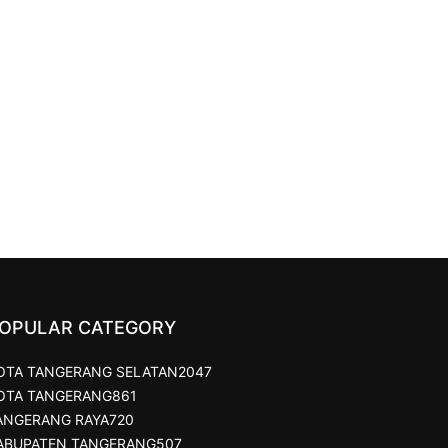
OPULAR CATEGORY
OTA TANGERANG SELATAN
2047
OTA TANGERANG
861
ANGERANG RAYA
720
ABUPATEN TANGERANG
507