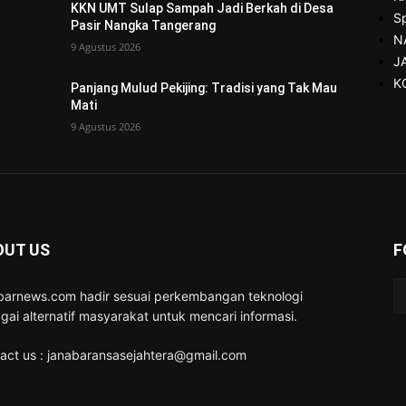
KKN UMT Sulap Sampah Jadi Berkah di Desa
S
Pasir Nangka Tangerang
N
9 Agustus 2026
J
K
Panjang Mulud Pekijing: Tradisi yang Tak Mau
Mati
9 Agustus 2026
OUT US
F
barnews.com hadir sesuai perkembangan teknologi
gai alternatif masyarakat untuk mencari informasi.
act us : janabaransasejahtera@gmail.com