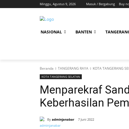
Minggu, Agustus 9, 2026
Masuk / Bergabung
Buy n
NASIONAL
BANTEN
TANGERAN
Beranda
TANGERANG RAYA
KOTA TANGERANG SE
KOTA TANGERANG SELATAN
Menparekraf Sand
Keberhasilan Pem
By
adminjanabar
7 Juni 2022