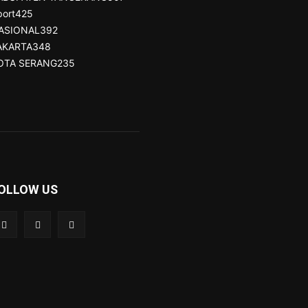
port
425
ASIONAL
392
AKARTA
348
OTA SERANG
235
OLLOW US