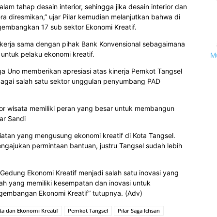
m tahap desain interior, sehingga jika desain interior dan
ra diresmikan,” ujar Pilar kemudian melanjutkan bahwa di
gembangkan 17 sub sektor Ekonomi Kreatif.
bekerja sama dengan pihak Bank Konvensional sebagaimana
ntuk pelaku ekonomi kreatif.
M
ga Uno memberikan apresiasi atas kinerja Pemkot Tangsel
ebagai salah satu sektor unggulan penyumbang PAD
ktor wisata memiliki peran yang besar untuk membangun
ar Sandi
tan yang mengusung ekonomi kreatif di Kota Tangsel.
ngajukan permintaan bantuan, justru Tangsel sudah lebih
Gedung Ekonomi Kreatif menjadi salah satu inovasi yang
ah yang memiliki kesempatan dan inovasi untuk
mbangan Ekonomi Kreatif” tutupnya. (Adv)
ta dan Ekonomi Kreatif
Pemkot Tangsel
Pilar Saga Ichsan