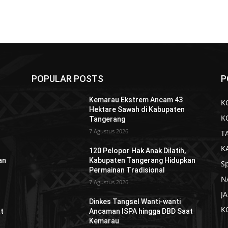
POPULAR POSTS
P
Kemarau Ekstrem Ancam 43
K
Hektare Sawah di Kabupaten
K
Tangerang
7 Agustus 2026
T
K
120 Pelopor Hak Anak Dilatih,
an
Kabupaten Tangerang Hidupkan
S
Permainan Tradisional
N
7 Agustus 2026
J
Dinkes Tangsel Wanti-wanti
K
t
Ancaman ISPA hingga DBD Saat
Kemarau