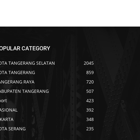
OPULAR CATEGORY
OTA TANGERANG SELATAN
2045
OTA TANGERANG
859
ANGERANG RAYA
720
ABUPATEN TANGERANG
507
port
423
ASIONAL
392
AKARTA
348
OTA SERANG
235