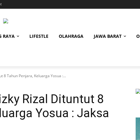
!
G RAYA
LIFESTLE
OLAHRAGA
JAWA BARAT
O
ut 8 Tahun Penjara, Keluarga Yosua :...
zky Rizal Dituntut 8
luarga Yosua : Jaksa