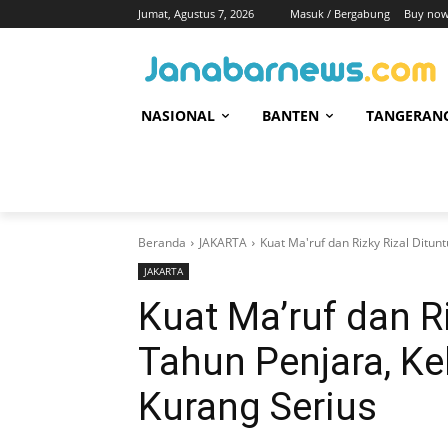
Jumat, Agustus 7, 2026
Masuk / Bergabung
Buy now
NASIONAL
BANTEN
TANGERAN
Beranda
JAKARTA
Kuat Ma'ruf dan Rizky Rizal Ditunt
JAKARTA
Kuat Ma’ruf dan Ri
Tahun Penjara, Ke
Kurang Serius