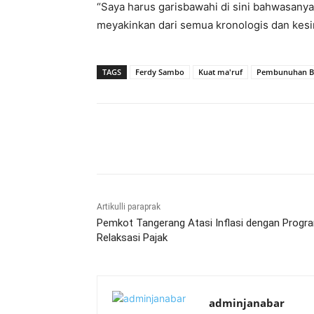
“Saya harus garisbawahi di sini bahwasanya
meyakinkan dari semua kronologis dan kesi
TAGS
Ferdy Sambo
Kuat ma'ruf
Pembunuhan Br
Bagikan
Artikulli paraprak
Pemkot Tangerang Atasi Inflasi dengan Progr
Relaksasi Pajak
adminjanabar