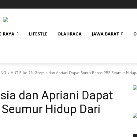
!
G RAYA
LIFESTLE
OLAHRAGA
JAWA BARAT
O
ANG
HUT RI ke-76, Greysia dan Apriani Dapat Bonus Bebas PBB Seumur Hidup.
ysia dan Apriani Dapat
Seumur Hidup Dari