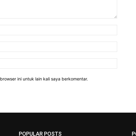
Nama:*
Email:*
Website:
rowser ini untuk lain kali saya berkomentar.
POPULAR POSTS
P