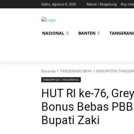
Sabtu, Agustus 8, 2026
Masuk / Bergabung
Buy now
NASIONAL
BANTEN
TANGERAN
Beranda
TANGERANG RAYA
KABUPATEN TANGER
KABUPATEN TANGERANG
HUT RI ke-76, Gre
Bonus Bebas PBB 
Bupati Zaki