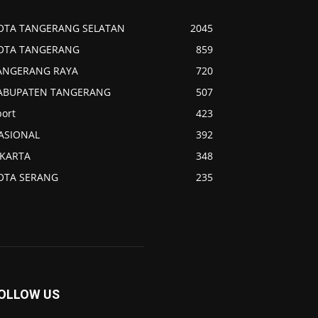
OTA TANGERANG SELATAN
2045
OTA TANGERANG
859
ANGERANG RAYA
720
ABUPATEN TANGERANG
507
port
423
ASIONAL
392
AKARTA
348
OTA SERANG
235
OLLOW US