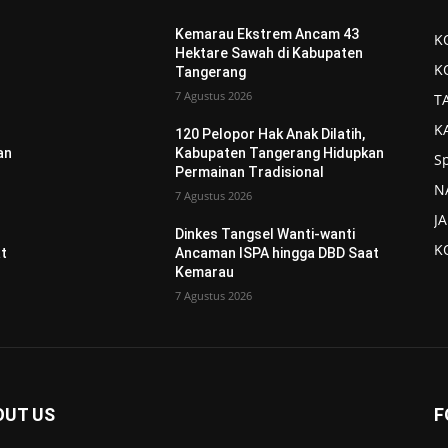
Kemarau Ekstrem Ancam 43
K
Hektare Sawah di Kabupaten
K
Tangerang
7 Agustus 2026
T
K
120 Pelopor Hak Anak Dilatih,
an
Kabupaten Tangerang Hidupkan
S
Permainan Tradisional
N
7 Agustus 2026
J
Dinkes Tangsel Wanti-wanti
K
t
Ancaman ISPA hingga DBD Saat
Kemarau
7 Agustus 2026
OUT US
F