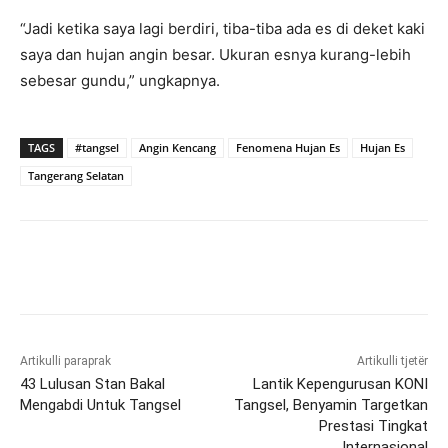
“Jadi ketika saya lagi berdiri, tiba-tiba ada es di deket kaki
saya dan hujan angin besar. Ukuran esnya kurang-lebih
sebesar gundu,” ungkapnya.
TAGS
#tangsel
Angin Kencang
Fenomena Hujan Es
Hujan Es
Tangerang Selatan
Artikulli paraprak
Artikulli tjetër
43 Lulusan Stan Bakal
Lantik Kepengurusan KONI
Mengabdi Untuk Tangsel
Tangsel, Benyamin Targetkan
Prestasi Tingkat
Internasional