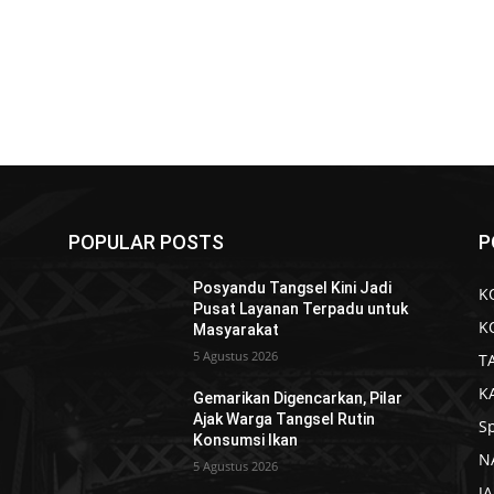
POPULAR POSTS
P
Posyandu Tangsel Kini Jadi
K
Pusat Layanan Terpadu untuk
K
Masyarakat
5 Agustus 2026
T
K
Gemarikan Digencarkan, Pilar
Ajak Warga Tangsel Rutin
S
Konsumsi Ikan
N
5 Agustus 2026
J