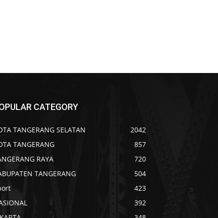
OPULAR CATEGORY
OTA TANGERANG SELATAN
2042
OTA TANGERANG
857
ANGERANG RAYA
720
ABUPATEN TANGERANG
504
port
423
ASIONAL
392
AKARTA
348