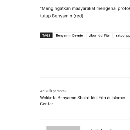
”Mengingatkan masyarakat mengenai protok
tutup Benyamin.(red)
TAGS
Benyamin Davnie
Libur Idul Fitri
satpol pp
Bagikan
Artikulli paraprak
Walikota Benyamin Shalat Idul Fitri di Islamic
Center