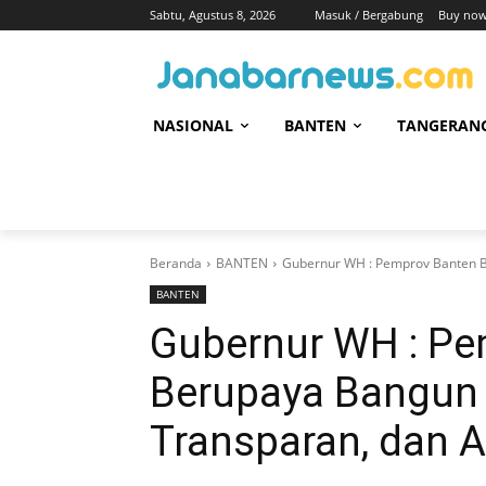
Sabtu, Agustus 8, 2026
Masuk / Bergabung
Buy now
NASIONAL
BANTEN
TANGERAN
Beranda
BANTEN
Gubernur WH : Pemprov Banten Be
BANTEN
Gubernur WH : Pe
Berupaya Bangun B
Transparan, dan 