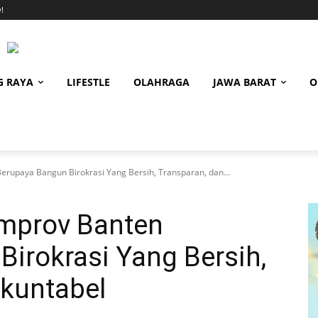
!
G RAYA
LIFESTLE
OLAHRAGA
JAWA BARAT
O
rupaya Bangun Birokrasi Yang Bersih, Transparan, dan...
mprov Banten
irokrasi Yang Bersih,
Akuntabel