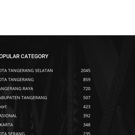
OPULAR CATEGORY
OTA TANGERANG SELATAN
2045
OTA TANGERANG
859
ANGERANG RAYA
720
ABUPATEN TANGERANG
507
port
423
ASIONAL
392
AKARTA
348
OTA SERANG
235