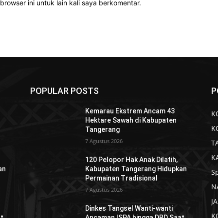
rowser ini untuk lain kali saya berkomentar.
POPULAR POSTS
P
Kemarau Ekstrem Ancam 43
K
Hektare Sawah di Kabupaten
K
Tangerang
7 Agustus 2026
T
K
120 Pelopor Hak Anak Dilatih,
an
Kabupaten Tangerang Hidupkan
S
Permainan Tradisional
N
7 Agustus 2026
J
Dinkes Tangsel Wanti-wanti
K
t
Ancaman ISPA hingga DBD Saat